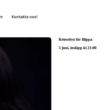
em
Kontakta oss!
Relesefest för filippa
5 juni, insläpp kl 21:00
Fritt inträde för medlemmar i Roya
kvarn!
18+
Dryck till självkostnadspris finns 
Filippa är tillbaka med nya sing
låt om att inte bry sig om vad 
livet med sina vänner. För att f
låten även kommer framföras liv
Alla från 18 år och uppåt är väl
iklädd sin egen "LBD"